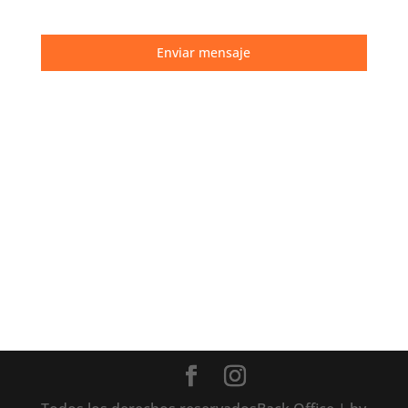
Enviar mensaje
Horario de Atención

L-V: 9 am – 18 pm
Teléfono

Llamadas (+54) 9 351 750-8684
Whatsapp (+54) 9 351 750-8684