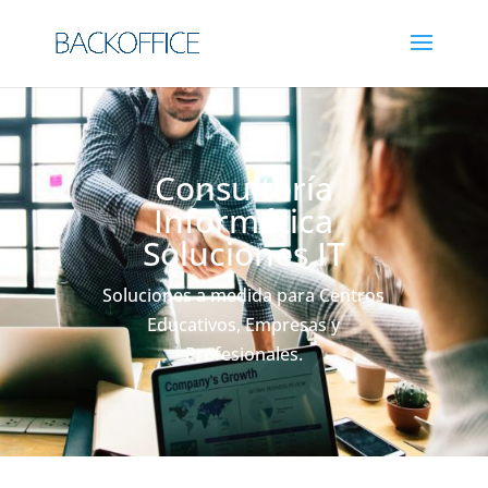
Consultoría
Informática
Soluciones IT
Soluciones a medida para Centros
Educativos, Empresas y
Profesionales.